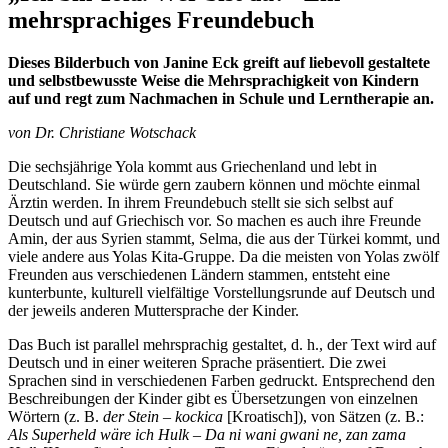
mehrsprachiges Freundebuch
Dieses Bilderbuch von Janine Eck greift auf liebevoll gestaltete
und selbstbewusste Weise die Mehrsprachigkeit von Kindern
auf und regt zum Nachmachen in Schule und Lerntherapie an.
von Dr. Christiane Wotschack
Die sechsjährige Yola kommt aus Griechenland und lebt in
Deutschland. Sie würde gern zaubern können und möchte einmal
Ärztin werden. In ihrem Freundebuch stellt sie sich selbst auf
Deutsch und auf Griechisch vor. So machen es auch ihre Freunde
Amin, der aus Syrien stammt, Selma, die aus der Türkei kommt, und
viele andere aus Yolas Kita-Gruppe. Da die meisten von Yolas zwölf
Freunden aus verschiedenen Ländern stammen, entsteht eine
kunterbunte, kulturell vielfältige Vorstellungsrunde auf Deutsch und
der jeweils anderen Muttersprache der Kinder.
Das Buch ist parallel mehrsprachig gestaltet, d. h., der Text wird auf
Deutsch und in einer weiteren Sprache präsentiert. Die zwei
Sprachen sind in verschiedenen Farben gedruckt. Entsprechend den
Beschreibungen der Kinder gibt es Übersetzungen von einzelnen
Wörtern (z. B.
der Stein
–
kockica
[Kroatisch]), von Sätzen (z. B.:
Als Superheld wäre ich Hulk – Da ni wani gwani ne, zan zama