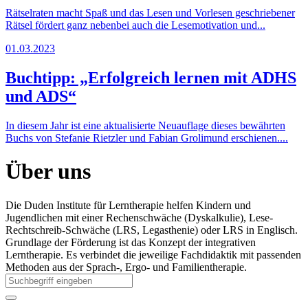
Rätselraten macht Spaß und das Lesen und Vorlesen geschriebener
Rätsel fördert ganz nebenbei auch die Lesemotivation und...
01.03.2023
Buchtipp: „Erfolgreich lernen mit ADHS
und ADS“
In diesem Jahr ist eine aktualisierte Neuauflage dieses bewährten
Buchs von Stefanie Rietzler und Fabian Grolimund erschienen....
Über uns
Die Duden Institute für Lerntherapie helfen Kindern und
Jugendlichen mit einer Rechenschwäche (Dyskalkulie), Lese-
Rechtschreib-Schwäche (LRS, Legasthenie) oder LRS in Englisch.
Grundlage der Förderung ist das Konzept der integrativen
Lerntherapie. Es verbindet die jeweilige Fachdidaktik mit passenden
Methoden aus der Sprach-, Ergo- und Familientherapie.