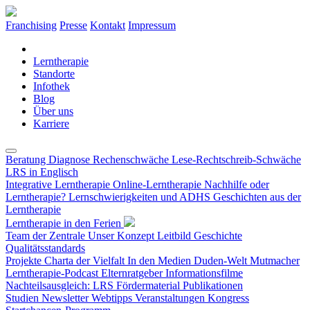
Franchising
Presse
Kontakt
Impressum
Lerntherapie
Standorte
Infothek
Blog
Über uns
Karriere
Beratung
Diagnose
Rechenschwäche
Lese-Rechtschreib-Schwäche
LRS in Englisch
Integrative Lerntherapie
Online-Lerntherapie
Nachhilfe oder
Lerntherapie?
Lernschwierigkeiten und ADHS
Geschichten aus der
Lerntherapie
Lerntherapie in den Ferien
Team der Zentrale
Unser Konzept
Leitbild
Geschichte
Qualitätsstandards
Projekte
Charta der Vielfalt
In den Medien
Duden-Welt
Mutmacher
Lerntherapie-Podcast
Elternratgeber
Informationsfilme
Nachteilsausgleich: LRS
Fördermaterial
Publikationen
Studien
Newsletter
Webtipps
Veranstaltungen
Kongress