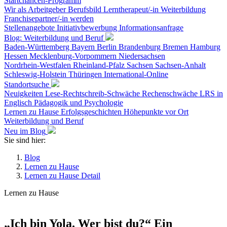
Startchancen-Programm
Wir als Arbeitgeber
Berufsbild Lerntherapeut/-in
Weiterbildung
Franchisepartner/-in werden
Stellenangebote
Initiativbewerbung
Informationsanfrage
Blog: Weiterbildung und Beruf
Baden-Württemberg
Bayern
Berlin
Brandenburg
Bremen
Hamburg
Hessen
Mecklenburg-Vorpommern
Niedersachsen
Nordrhein-Westfalen
Rheinland-Pfalz
Sachsen
Sachsen-Anhalt
Schleswig-Holstein
Thüringen
International-Online
Standortsuche
Neuigkeiten
Lese-Rechtschreib-Schwäche
Rechenschwäche
LRS in
Englisch
Pädagogik und Psychologie
Lernen zu Hause
Erfolgsgeschichten
Höhepunkte vor Ort
Weiterbildung und Beruf
Neu im Blog
Sie sind hier:
Blog
Lernen zu Hause
Lernen zu Hause Detail
Lernen zu Hause
„Ich bin Yola. Wer bist du?“ Ein