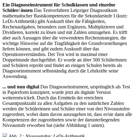
Ein Diagnoseinstrument für Schulklassen und einzelne
Schüler/-innen
Das Testverfahren Leipziger Diagnostikum
mathematischer Basiskompetenzen für die Sekundarstufe I (kurz:
LeDi-Arithmetik) gibt Auskunft über die Fähigkeiten,
Rechenaufgaben, besonders zum Ergänzen, Multiplizieren und
Dividieren, korrekt zu lösen und mit Zahlen umzugehen. Es trifft
aber auch Aussagen über die verwendeten Rechenstrategien, die
wichtige Hinweise auf die Tragfähigkeit der Grundvorstellungen
liefern können, und gibt zudem Auskunft über das
Operationsverständnis. Der Test wird in maximal einer
Doppelstunde durchgeführt. Er wurde an über 500 Schülerinnen
und Schülern erprobt und findet an einigen Schulen bereits als
Diagnoseinstrument selbstständig durch die Lehrkräfte seine
Anwendung.
... und nun digital
Das Diagnoseinstrument, ursprünglich als Test
in Papierform konzipiert, wurde jetzt als digitale Version
weiterentwickelt. Durch das Ermitteln der erreichten
Gesamtpunktzahl zu allen Aufgaben zu den natürlichen Zahlen
werden die Schülerinnen und Schüler einer von drei Niveaustufen
zugeordnet, wobei dann davon auszugehen ist, dass er/sie dann alle
Kompetenzen der zugeordneten sowie der darunterliegenden
Niveaustufe erworben hat (siehe Abbildung 1 unten).
Abb. 2 : Niveaustufen: LeDi-Arithmetik