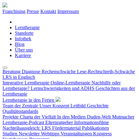
Franchising
Presse
Kontakt
Impressum
Lerntherapie
Standorte
Infothek
Blog
Über uns
Karriere
Beratung
Diagnose
Rechenschwäche
Lese-Rechtschreib-Schwäche
LRS in Englisch
Integrative Lerntherapie
Online-Lerntherapie
Nachhilfe oder
Lerntherapie?
Lernschwierigkeiten und ADHS
Geschichten aus der
Lerntherapie
Lerntherapie in den Ferien
Team der Zentrale
Unser Konzept
Leitbild
Geschichte
Qualitätsstandards
Projekte
Charta der Vielfalt
In den Medien
Duden-Welt
Mutmacher
Lerntherapie-Podcast
Elternratgeber
Informationsfilme
Nachteilsausgleich: LRS
Fördermaterial
Publikationen
Studien
Newsletter
Webtipps
Veranstaltungen
Kongress