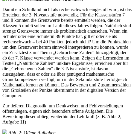
Damit ein Schulkind nicht als rechenschwach eingestuft wird, ist das
Erreichen der 3. Niveaustufe notwendig. Für die Klassenstufen 7
und 8 konnten die Grenzwerte bereits ermittelt werden, die der
Klassen 5 und 6 sollen im Laufe dieses Jahres folgen. Natürlich sind
strenge Grenzwerte immer als problematisch anzusehen. Wenn ein
Schüler oder eine Schülerin 39 Punkte hat, gilt er oder sie als
rechenschwach ‒ bei 40 Punkten jedoch nicht? Um die Punktzahlen
um den Grenzwert herum sinnvoll interpretieren zu können, wurde
ein Zusatztest zum Thema „Gebrochene Zahlen“ hinzugefügt, der
ab der 7. Klasse verwendet werden kann. Zeigen die Lernenden im
Testteil „Natürliche Zahlen“ unklare Ergebnisse, erreichen aber für
die „Gebrochenen Zahlen“ die 3. Niveaustufe, ist davon
auszugehen, dass er oder sie über genügend mathematische
Grundkompetenzen verfügt, um in der Sekundarstufe I erfolgreich
Mathematik lernen zu können. Das Bewerten und Zusammenzählen
von Großteilen der Punkte übernimmt in der digitalen Version der
Computer.
Zur tieferen Diagnostik, um Denkweisen und Fehlvorstellungen
offenzulegen, eignen sich besonders offene Aufgaben. Die
Bewertung dieser obliegt weiterhin der Lehrkraft (z. B. Abb. 2,
Aufgabe 11)
Abb. 2: Offene Aufgaben