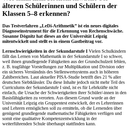
älteren Schülerinnen und Schülern der
Klassen 5‒8 erkennen?
Das Testverfahren „LeDi-Arithmetik” ist ein neues digitales
Diagnoseinstrument für die Erkennung von Rechenschwäche.
Susanne Dögnitz hat dieses an der Universität Leipzig
mitentwickelt und stellt es in einem Gastbeitrag vor.
Lernschwierigkeiten in der Sekundarstufe I
Vielen Schulkindern
fällt das Lernen von Mathematik in der Sekundarstufe I so schwer,
weil ihnen grundlegende Fähigkeiten aus der Grundschulzeit fehlen,
z. B. tragfähige Vorstellungen zur Multiplikation und Division oder
ein sicheres Verständnis des Stellenwertsystems auch in höheren
Zahlbereichen. Laut aktueller PISA-Studie betrifft dies 21 % aller
deutschen Siebtklässler. Da diese Inhalte jedoch nicht mehr Teil des
Curriculums der Sekundarstufe I sind, ist es für Lehrkräfte nicht
einfach, die Ursache der Schwierigkeiten ihrer Schüler/-innen in den
Basisfähigkeiten zu verorten. Aus diesem Grund wurde an der
Universität Leipzig ein Gruppentest entwickelt, der es Lehrerinnen
und Lehrern ermöglichen soll zu ermitteln, ob die Lernenden über
genügend grundlegende mathematische Fähigkeiten verfügen und
somit eine qualitative Kompetenzentwicklung in der
weiterführenden Schule überhaupt stattfinden kann.