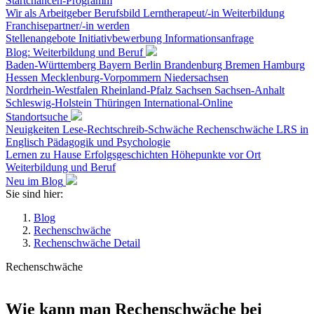
Startchancen-Programm
Wir als Arbeitgeber
Berufsbild Lerntherapeut/-in
Weiterbildung
Franchisepartner/-in werden
Stellenangebote
Initiativbewerbung
Informationsanfrage
Blog: Weiterbildung und Beruf
Baden-Württemberg
Bayern
Berlin
Brandenburg
Bremen
Hamburg
Hessen
Mecklenburg-Vorpommern
Niedersachsen
Nordrhein-Westfalen
Rheinland-Pfalz
Sachsen
Sachsen-Anhalt
Schleswig-Holstein
Thüringen
International-Online
Standortsuche
Neuigkeiten
Lese-Rechtschreib-Schwäche
Rechenschwäche
LRS in
Englisch
Pädagogik und Psychologie
Lernen zu Hause
Erfolgsgeschichten
Höhepunkte vor Ort
Weiterbildung und Beruf
Neu im Blog
Sie sind hier:
Blog
Rechenschwäche
Rechenschwäche Detail
Rechenschwäche
Wie kann man Rechenschwäche bei