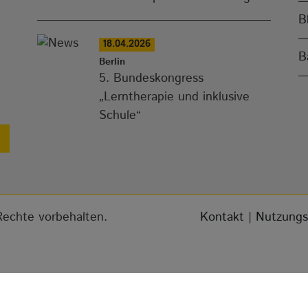
B
18.04.2026
B
Berlin
5. Bundeskongress
„Lerntherapie und inklusive
Schule“
 Rechte vorbehalten.
Kontakt
|
Nutzungs