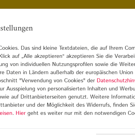
stellungen
ookies. Das sind kleine Textdateien, die auf Ihrem Co
Infothek
Blog
Über uns
Karriere
lick auf „Alle akzeptieren“ akzeptieren Sie die Verarbe
lung von individuellen Nutzungsprofilen sowie die Weite
echtschreib-Schwäche Detail
 Ihre Daten in Ländern außerhalb der europäischen Unio
Abschnitt "Verwendung von Cookies" der
Datenschutzhin
ur Ausspielung von personalisierten Inhalten und Werb
sowie auf Drittanbieterseiten genutzt. Weitere Informati
ttanbieter und der Möglichkeit des Widerrufs, finden Si
eisen
.
Hier
geht es weiter nur mit den notwendigen Co