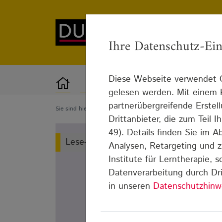
Ihre Datenschutz-Ein
Diese Webseite verwendet C
Lerntherapie
Standorte
gelesen werden. Mit einem K
partnerübergreifende Erstel
Sie sind hier:
Blog
Lese-Rechtschreib-Schwäche
Lese-R
Drittanbieter, die zum Teil
49). Details finden Sie im 
Lese-Rechtschreib-Schwäche
Analysen, Retargeting und z
Institute für Lerntherapie, 
Datenverarbeitung durch Dri
in unseren
Datenschutzhinw