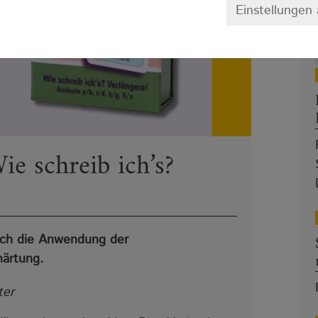
Einstellungen
ie schreib ich’s?
isch die Anwendung der
härtung.
ter