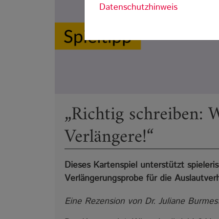
Datenschutzhinweis
„Richtig schreiben: W
Verlängere!“
Dieses Kartenspiel unterstützt spieler
Verlängerungsprobe für die Auslautver
Eine Rezension von Dr. Juliane Burmes