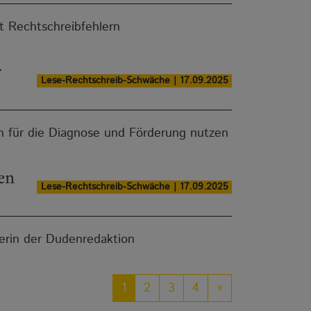
t Rechtschreibfehlern
r
Lese-Rechtschreib-Schwäche | 17.09.2025
 für die Diagnose und Förderung nutzen
en
Lese-Rechtschreib-Schwäche | 17.09.2025
terin der Dudenredaktion
1
2
3
4
»