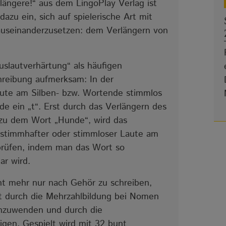
rlängere!“ aus dem LingoPlay Verlag ist
azu ein, sich auf spielerische Art mit
 auseinanderzusetzen: dem Verlängern von
slautverhärtung“ als häufigen
hreibung aufmerksam: In der
aute am Silben- bzw. Wortende stimmlos
 ein „t“. Erst durch das Verlängern des
 zu dem Wort „Hunde“, wird das
 stimmhafter oder stimmloser Laute am
prüfen, indem man das Wort so
ar wird.
cht mehr nur nach Gehör zu schreiben,
t durch die Mehrzahlbildung bei Nomen
 anzuwenden und durch die
igen. Gespielt wird mit 32 bunt