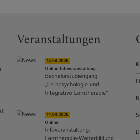
Veranstaltungen
14.04.2026
K
r
Online-Infoveranstaltung
Bachelorstudiengang
E
„Lernpsychologie und
Integrative Lerntherapie“
N
et
S
14.04.2026
Online
Infoveranstaltung:
D
Lerntherapie-Weiterbildung