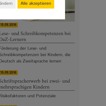
 ändern
Alle akzeptieren
15.09.2016
Lese- und Schreibkompetenzen bei
DaZ-Lernern
Förderung der Lese- und
Schreibkompetenzen bei Kindern, die
Deutsch als Zweitsprache lernen
15.09.2016
Schriftspracherwerb bei zwei- und
mehrsprachigen Kindern
Risikofaktoren und Potenziale