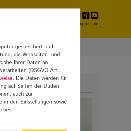
Franchising
Presse
Kontakt
Impressum
mputer gespeichert und
itung, die Webseiten- und
rgabe Ihrer Daten an
n verarbeiten (DSGVO Art.
weise
. Die Daten werden für
Meist gelesen
ung auf Seiten der Duden
onen, auch zur
e in den Einstellungen sowie
okies.