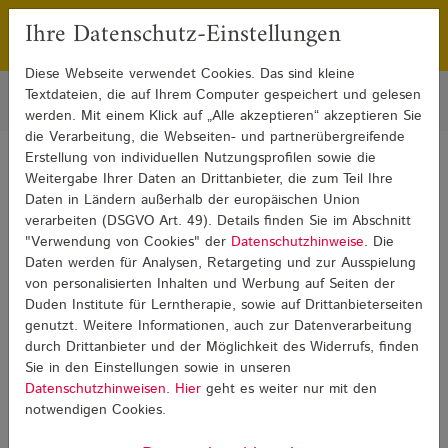
Ihre Datenschutz-Einstellungen
Franchising
Presse
Diese Webseite verwendet Cookies. Das sind kleine
Textdateien, die auf Ihrem Computer gespeichert und gelesen
werden. Mit einem Klick auf „Alle akzeptieren“ akzeptieren Sie
die Verarbeitung, die Webseiten- und partnerübergreifende
Erstellung von individuellen Nutzungsprofilen sowie die
Sie sind hier:
Weitergabe Ihrer Daten an Drittanbieter, die zum Teil Ihre
Standorte
Berlin-Zentrale
Geometrie und Rechnen lernen gehören zusammen
Daten in Ländern außerhalb der europäischen Union
verarbeiten (DSGVO Art. 49). Details finden Sie im Abschnitt
Geometrie und Rechnen
"Verwendung von Cookies" der
Datenschutzhinweise
. Die
Daten werden für Analysen, Retargeting und zur Ausspielung
lernen gehören zusammen
von personalisierten Inhalten und Werbung auf Seiten der
Duden Institute für Lerntherapie, sowie auf Drittanbieterseiten
genutzt. Weitere Informationen, auch zur Datenverarbeitung
durch Drittanbieter und der Möglichkeit des Widerrufs, finden
Sie in den Einstellungen sowie in unseren
Veranstaltung der Zentrale
Datenschutzhinweisen
.
Hier
geht es weiter nur mit den
Eine Fortbildung für Lehrkräfte und andere
notwendigen Cookies.
Fachleute zur Rechenschwäche