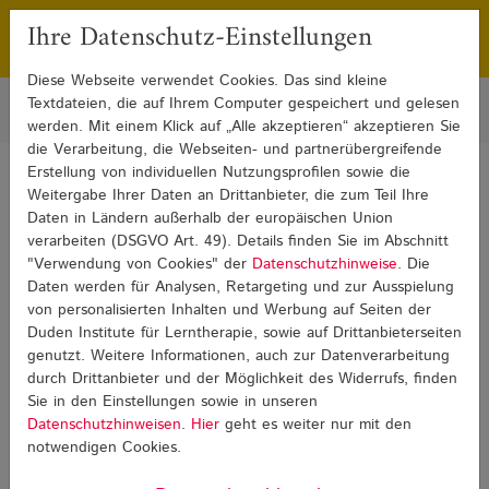
Ihre Datenschutz-Einstellungen
Franchising
Presse
Diese Webseite verwendet Cookies. Das sind kleine
Textdateien, die auf Ihrem Computer gespeichert und gelesen
werden. Mit einem Klick auf „Alle akzeptieren“ akzeptieren Sie
die Verarbeitung, die Webseiten- und partnerübergreifende
Erstellung von individuellen Nutzungsprofilen sowie die
Sie sind hier:
Weitergabe Ihrer Daten an Drittanbieter, die zum Teil Ihre
Blog
Lese-Rechtschreib-Schwäche
Lese-Rechtschreib-Schwäche Detail
Daten in Ländern außerhalb der europäischen Union
verarbeiten (DSGVO Art. 49). Details finden Sie im Abschnitt
"Verwendung von Cookies" der
Datenschutzhinweise
. Die
Lese-Rechtschreib-Schwäche
Daten werden für Analysen, Retargeting und zur Ausspielung
von personalisierten Inhalten und Werbung auf Seiten der
Duden Institute für Lerntherapie, sowie auf Drittanbieterseiten
genutzt. Weitere Informationen, auch zur Datenverarbeitung
durch Drittanbieter und der Möglichkeit des Widerrufs, finden
Sie in den Einstellungen sowie in unseren
Datenschutzhinweisen
.
Hier
geht es weiter nur mit den
notwendigen Cookies.