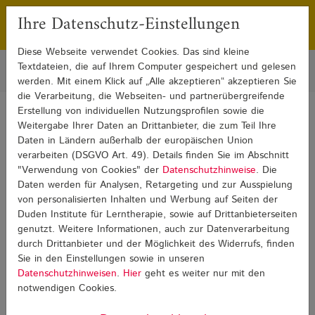
Ihre Datenschutz-Einstellungen
Franchising
Presse
Diese Webseite verwendet Cookies. Das sind kleine
Textdateien, die auf Ihrem Computer gespeichert und gelesen
werden. Mit einem Klick auf „Alle akzeptieren“ akzeptieren Sie
die Verarbeitung, die Webseiten- und partnerübergreifende
Erstellung von individuellen Nutzungsprofilen sowie die
Sie sind hier:
Blog
LRS in Englisch
LRS in Englisch Detail
Weitergabe Ihrer Daten an Drittanbieter, die zum Teil Ihre
Daten in Ländern außerhalb der europäischen Union
verarbeiten (DSGVO Art. 49). Details finden Sie im Abschnitt
LRS in Englisch
"Verwendung von Cookies" der
Datenschutzhinweise
. Die
Daten werden für Analysen, Retargeting und zur Ausspielung
von personalisierten Inhalten und Werbung auf Seiten der
Duden Institute für Lerntherapie, sowie auf Drittanbieterseiten
genutzt. Weitere Informationen, auch zur Datenverarbeitung
durch Drittanbieter und der Möglichkeit des Widerrufs, finden
Sie in den Einstellungen sowie in unseren
Datenschutzhinweisen
.
Hier
geht es weiter nur mit den
notwendigen Cookies.