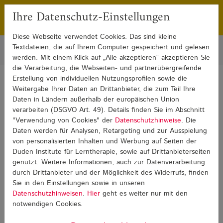
Ihre Datenschutz-Einstellungen
Franchising
Presse
Diese Webseite verwendet Cookies. Das sind kleine
Textdateien, die auf Ihrem Computer gespeichert und gelesen
werden. Mit einem Klick auf „Alle akzeptieren“ akzeptieren Sie
die Verarbeitung, die Webseiten- und partnerübergreifende
Erstellung von individuellen Nutzungsprofilen sowie die
Sie sind hier:
Blog
LRS in Englisch
LRS in Englisch Detail
Weitergabe Ihrer Daten an Drittanbieter, die zum Teil Ihre
Daten in Ländern außerhalb der europäischen Union
verarbeiten (DSGVO Art. 49). Details finden Sie im Abschnitt
LRS in Englisch
"Verwendung von Cookies" der
Datenschutzhinweise
. Die
Daten werden für Analysen, Retargeting und zur Ausspielung
von personalisierten Inhalten und Werbung auf Seiten der
Duden Institute für Lerntherapie, sowie auf Drittanbieterseiten
genutzt. Weitere Informationen, auch zur Datenverarbeitung
durch Drittanbieter und der Möglichkeit des Widerrufs, finden
Sie in den Einstellungen sowie in unseren
Datenschutzhinweisen
.
Hier
geht es weiter nur mit den
notwendigen Cookies.