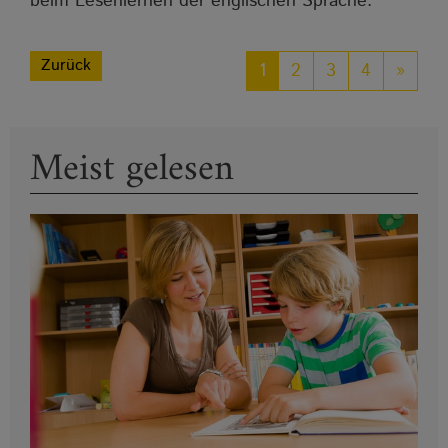
beim Lesenlernen der englischen Sprache.
Zurück
1
2
3
4
»
Meist gelesen