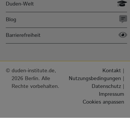
Duden-Welt
Blog
Barrierefreiheit
duden-institute.de,
Kontakt
|
2026 Berlin. Alle
Nutzungsbedingungen
|
Rechte vorbehalten.
Datenschutz
|
Impressum
Cookies anpassen