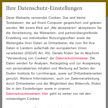
Ihre Datenschutz-Einstellungen
Franchising
Presse
Diese Webseite verwendet Cookies. Das sind kleine
Textdateien, die auf Ihrem Computer gespeichert und gelesen
werden. Mit einem Klick auf „Alle akzeptieren“ akzeptieren Sie
die Verarbeitung, die Webseiten- und partnerübergreifende
Erstellung von individuellen Nutzungsprofilen sowie die
Sie sind hier:
Weitergabe Ihrer Daten an Drittanbieter, die zum Teil Ihre
Blog
Pädagogik und Psychologie
Pädagogik und Psychologie Detail
Daten in Ländern außerhalb der europäischen Union
verarbeiten (DSGVO Art. 49). Details finden Sie im Abschnitt
"Verwendung von Cookies" der
Datenschutzhinweise
. Die
Pädagogik und Psychologie
Daten werden für Analysen, Retargeting und zur Ausspielung
von personalisierten Inhalten und Werbung auf Seiten der
Duden Institute für Lerntherapie, sowie auf Drittanbieterseiten
genutzt. Weitere Informationen, auch zur Datenverarbeitung
durch Drittanbieter und der Möglichkeit des Widerrufs, finden
Sie in den Einstellungen sowie in unseren
Datenschutzhinweisen
.
Hier
geht es weiter nur mit den
notwendigen Cookies.