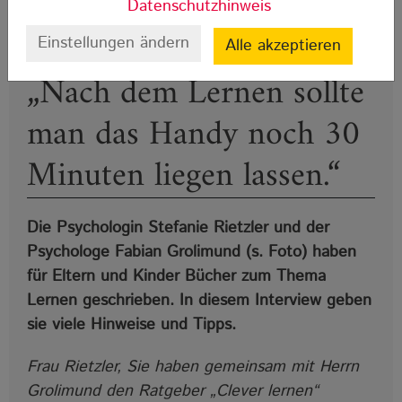
Datenschutzhinweis
Einstellungen ändern
Alle akzeptieren
„Nach dem Lernen sollte
man das Handy noch 30
Minuten liegen lassen.“
Die Psychologin Stefanie Rietzler und der
Psychologe Fabian Grolimund (s. Foto) haben
für Eltern und Kinder Bücher zum Thema
Lernen geschrieben. In diesem Interview geben
sie viele Hinweise und Tipps.
Frau Rietzler, Sie haben gemeinsam mit Herrn
Grolimund den Ratgeber „Clever lernen“