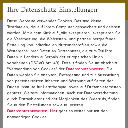
Ihre Datenschutz-Einstellungen
Franchising
Presse
Diese Webseite verwendet Cookies. Das sind kleine
Textdateien, die auf Ihrem Computer gespeichert und gelesen
werden. Mit einem Klick auf „Alle akzeptieren“ akzeptieren Sie
die Verarbeitung, die Webseiten- und partnerübergreifende
Erstellung von individuellen Nutzungsprofilen sowie die
Sie sind hier:
Weitergabe Ihrer Daten an Drittanbieter, die zum Teil Ihre
Blog
Pädagogik und Psychologie
Pädagogik und Psychologie Detail
Daten in Ländern außerhalb der europäischen Union
verarbeiten (DSGVO Art. 49). Details finden Sie im Abschnitt
"Verwendung von Cookies" der
Datenschutzhinweise
. Die
Pädagogik und Psychologie
Daten werden für Analysen, Retargeting und zur Ausspielung
von personalisierten Inhalten und Werbung auf Seiten der
Duden Institute für Lerntherapie, sowie auf Drittanbieterseiten
genutzt. Weitere Informationen, auch zur Datenverarbeitung
durch Drittanbieter und der Möglichkeit des Widerrufs, finden
Sie in den Einstellungen sowie in unseren
Datenschutzhinweisen
.
Hier
geht es weiter nur mit den
notwendigen Cookies.