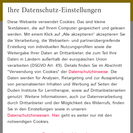
Ihre Datenschutz-Einstellungen
Franchising
Presse
Diese Webseite verwendet Cookies. Das sind kleine
Textdateien, die auf Ihrem Computer gespeichert und gelesen
werden. Mit einem Klick auf „Alle akzeptieren“ akzeptieren Sie
die Verarbeitung, die Webseiten- und partnerübergreifende
Erstellung von individuellen Nutzungsprofilen sowie die
Sie sind hier:
Blog
Lernen zu Hause
Lernen zu Hause Detail
Weitergabe Ihrer Daten an Drittanbieter, die zum Teil Ihre
Daten in Ländern außerhalb der europäischen Union
verarbeiten (DSGVO Art. 49). Details finden Sie im Abschnitt
Lernen zu Hause
"Verwendung von Cookies" der
Datenschutzhinweise
. Die
Daten werden für Analysen, Retargeting und zur Ausspielung
von personalisierten Inhalten und Werbung auf Seiten der
Duden Institute für Lerntherapie, sowie auf Drittanbieterseiten
genutzt. Weitere Informationen, auch zur Datenverarbeitung
durch Drittanbieter und der Möglichkeit des Widerrufs, finden
Sie in den Einstellungen sowie in unseren
Datenschutzhinweisen
.
Hier
geht es weiter nur mit den
notwendigen Cookies.