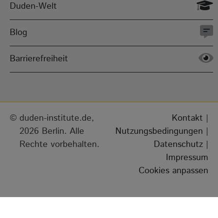
Duden-Welt
Blog
Barrierefreiheit
duden-institute.de,
Kontakt
|
2026 Berlin. Alle
Nutzungsbedingungen
|
Rechte vorbehalten.
Datenschutz
|
Impressum
Cookies anpassen