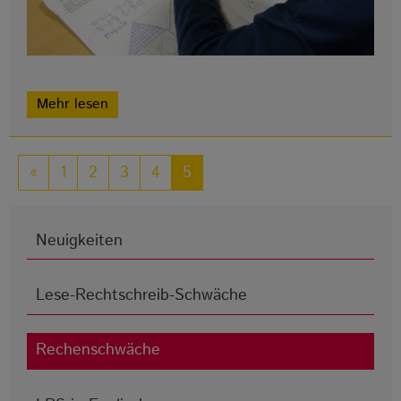
Mehr lesen
«
1
2
3
4
5
Neuigkeiten
Lese-Rechtschreib-Schwäche
Rechenschwäche