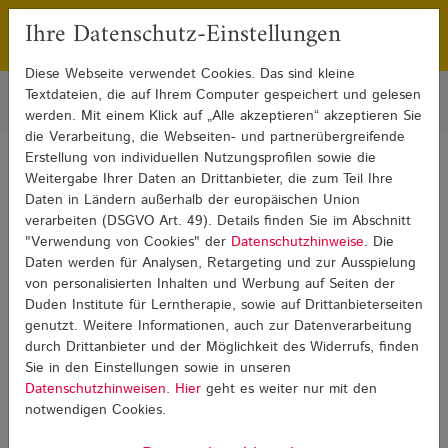
Ihre Datenschutz-Einstellungen
Franchising
Presse
Diese Webseite verwendet Cookies. Das sind kleine
Textdateien, die auf Ihrem Computer gespeichert und gelesen
werden. Mit einem Klick auf „Alle akzeptieren“ akzeptieren Sie
die Verarbeitung, die Webseiten- und partnerübergreifende
Erstellung von individuellen Nutzungsprofilen sowie die
Sie sind hier:
Blog
Rechenschwäche
Weitergabe Ihrer Daten an Drittanbieter, die zum Teil Ihre
Blog: Rechenschwäche
Daten in Ländern außerhalb der europäischen Union
verarbeiten (DSGVO Art. 49). Details finden Sie im Abschnitt
"Verwendung von Cookies" der
Datenschutzhinweise
. Die
Daten werden für Analysen, Retargeting und zur Ausspielung
von personalisierten Inhalten und Werbung auf Seiten der
Rechenschwäche
Duden Institute für Lerntherapie, sowie auf Drittanbieterseiten
genutzt. Weitere Informationen, auch zur Datenverarbeitung
27.02.2017
durch Drittanbieter und der Möglichkeit des Widerrufs, finden
Sie in den Einstellungen sowie in unseren
Bruchrechnen
Datenschutzhinweisen
.
Hier
geht es weiter nur mit den
notwendigen Cookies.
Das Verständnis von Bruchzahlen ist