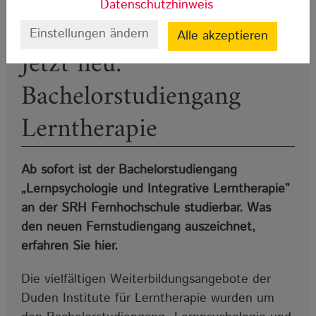
Datenschutzhinweis
Einstellungen ändern
Alle akzeptieren
Jetzt neu:
Bachelorstudiengang
Lerntherapie
Ab sofort ist der Bachelorstudiengang
„Lernpsychologie und Integrative Lerntherapie”
an der SRH Fernhochschule studierbar. Was
den neuen Fernstudiengang auszeichnet,
erfahren Sie hier.
Die vielfältigen Weiterbildungsangebote der
Duden Institute für Lerntherapie wurden um