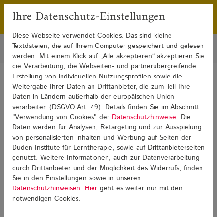
Ihre Datenschutz-Einstellungen
Franchising
Presse
Diese Webseite verwendet Cookies. Das sind kleine
Textdateien, die auf Ihrem Computer gespeichert und gelesen
werden. Mit einem Klick auf „Alle akzeptieren“ akzeptieren Sie
die Verarbeitung, die Webseiten- und partnerübergreifende
Erstellung von individuellen Nutzungsprofilen sowie die
Sie sind hier:
Weitergabe Ihrer Daten an Drittanbieter, die zum Teil Ihre
Blog
Weiterbildung und Beruf
Weiterbildung und Beruf Detail
Daten in Ländern außerhalb der europäischen Union
verarbeiten (DSGVO Art. 49). Details finden Sie im Abschnitt
"Verwendung von Cookies" der
Datenschutzhinweise
. Die
Weiterbildung und Beruf
Daten werden für Analysen, Retargeting und zur Ausspielung
von personalisierten Inhalten und Werbung auf Seiten der
Duden Institute für Lerntherapie, sowie auf Drittanbieterseiten
genutzt. Weitere Informationen, auch zur Datenverarbeitung
durch Drittanbieter und der Möglichkeit des Widerrufs, finden
Sie in den Einstellungen sowie in unseren
Datenschutzhinweisen
.
Hier
geht es weiter nur mit den
notwendigen Cookies.