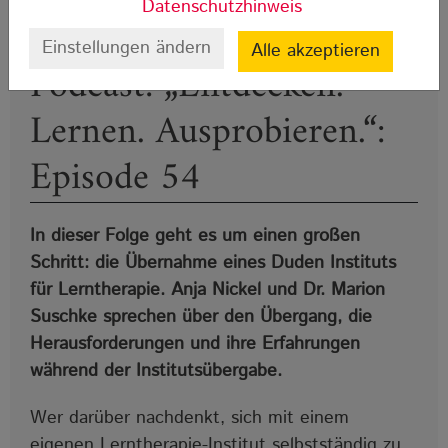
Datenschutzhinweis
Einstellungen ändern
Alle akzeptieren
Podcast: „Entdecken.
Lernen. Ausprobieren.“:
Episode 54
In dieser Folge geht es um einen großen
Schritt: die Übernahme eines Duden Instituts
für Lerntherapie. Anja Nickel und Dr. Marion
Suschke sprechen über den Übergang, die
Herausforderungen und ihre Erfahrungen
während der Institutsübergabe.
Wer darüber nachdenkt, sich mit einem
eigenen Lerntherapie-Institut selbstständig zu