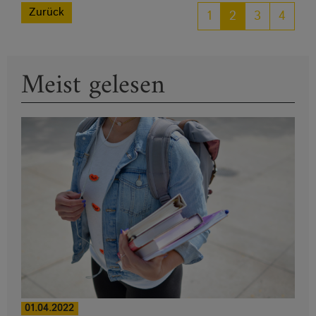
Zurück
1
2
3
4
Meist gelesen
01.04.2022