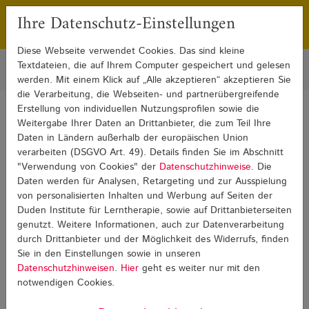
Ihre Datenschutz-Einstellungen
Franchising
Presse
Diese Webseite verwendet Cookies. Das sind kleine
Textdateien, die auf Ihrem Computer gespeichert und gelesen
werden. Mit einem Klick auf „Alle akzeptieren“ akzeptieren Sie
die Verarbeitung, die Webseiten- und partnerübergreifende
Erstellung von individuellen Nutzungsprofilen sowie die
Sie sind hier:
Weitergabe Ihrer Daten an Drittanbieter, die zum Teil Ihre
Blog
Weiterbildung und Beruf
Weiterbildung und Beruf Detail
Daten in Ländern außerhalb der europäischen Union
verarbeiten (DSGVO Art. 49). Details finden Sie im Abschnitt
"Verwendung von Cookies" der
Datenschutzhinweise
. Die
Weiterbildung und Beruf
Daten werden für Analysen, Retargeting und zur Ausspielung
von personalisierten Inhalten und Werbung auf Seiten der
Duden Institute für Lerntherapie, sowie auf Drittanbieterseiten
genutzt. Weitere Informationen, auch zur Datenverarbeitung
durch Drittanbieter und der Möglichkeit des Widerrufs, finden
Sie in den Einstellungen sowie in unseren
Datenschutzhinweisen
.
Hier
geht es weiter nur mit den
notwendigen Cookies.