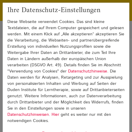
Ihre Datenschutz-Einstellungen
Franchising
Presse
Diese Webseite verwendet Cookies. Das sind kleine
Textdateien, die auf Ihrem Computer gespeichert und gelesen
werden. Mit einem Klick auf „Alle akzeptieren“ akzeptieren Sie
die Verarbeitung, die Webseiten- und partnerübergreifende
Erstellung von individuellen Nutzungsprofilen sowie die
Sie sind hier:
Weitergabe Ihrer Daten an Drittanbieter, die zum Teil Ihre
Blog
Weiterbildung und Beruf
Weiterbildung und Beruf Detail
Daten in Ländern außerhalb der europäischen Union
verarbeiten (DSGVO Art. 49). Details finden Sie im Abschnitt
"Verwendung von Cookies" der
Datenschutzhinweise
. Die
Weiterbildung und Beruf
Daten werden für Analysen, Retargeting und zur Ausspielung
von personalisierten Inhalten und Werbung auf Seiten der
Duden Institute für Lerntherapie, sowie auf Drittanbieterseiten
genutzt. Weitere Informationen, auch zur Datenverarbeitung
durch Drittanbieter und der Möglichkeit des Widerrufs, finden
Sie in den Einstellungen sowie in unseren
Datenschutzhinweisen
.
Hier
geht es weiter nur mit den
notwendigen Cookies.