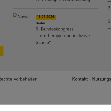
B
18.04.2026
B
Berlin
5. Bundeskongress
„Lerntherapie und inklusive
Schule“
 Rechte vorbehalten.
Kontakt
|
Nutzungs