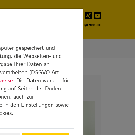
Franchising
Presse
Kontakt
Impressum
mputer gespeichert und
itung, die Webseiten- und
rgabe Ihrer Daten an
n verarbeiten (DSGVO Art.
weise
. Die Daten werden für
Meist gelesen
ung auf Seiten der Duden
onen, auch zur
e in den Einstellungen sowie
okies.