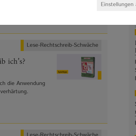
Einstellungen
Lese-Rechtschreib-Schwäche
b ich’s?
isch die Anwendung
tverhärtung.
Lese-Rechtschreib-Schwäche