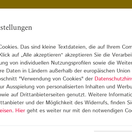
stellungen
ookies. Das sind kleine Textdateien, die auf Ihrem Co
Infothek
Blog
Über uns
Karriere
lick auf „Alle akzeptieren“ akzeptieren Sie die Verarbe
lung von individuellen Nutzungsprofilen sowie die Weite
 Ihre Daten in Ländern außerhalb der europäischen Unio
eib-Schwäche
Abschnitt "Verwendung von Cookies" der
Datenschutzhin
ur Ausspielung von personalisierten Inhalten und Werb
sowie auf Drittanbieterseiten genutzt. Weitere Informati
Lese-Rechtschreib-Schwäche
ttanbieter und der Möglichkeit des Widerrufs, finden Si
eisen
.
Hier
geht es weiter nur mit den notwendigen Co
atmen
t