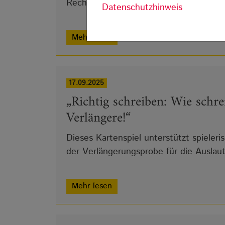
Rechtschreibfehlern
Datenschutzhinweis
Mehr lesen
17.09.2025
„Richtig schreiben: Wie schrei
Verlängere!“
Dieses Kartenspiel unterstützt spieler
der Verlängerungsprobe für die Auslau
Mehr lesen