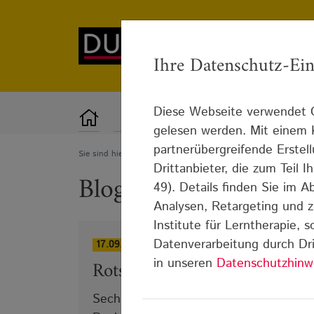
Ihre Datenschutz-Ein
Diese Webseite verwendet C
Lerntherapie
Standorte
gelesen werden. Mit einem K
partnerübergreifende Erstel
Sie sind hier:
Blog
Lese-Rechtschreib-Schwäche
Drittanbieter, die zum Teil
Blog: Lese-Rechtschr
49). Details finden Sie im 
Analysen, Retargeting und z
Institute für Lerntherapie, 
Datenverarbeitung durch Dri
17.09.2025
in unseren
Datenschutzhinw
Rotstift weglegen und durch
Sechs Tipps für Eltern zum Umgang mi