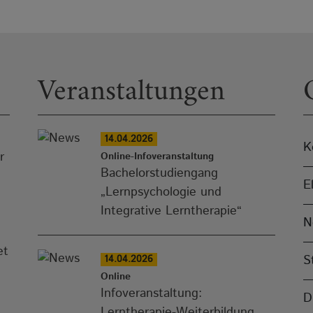
Veranstaltungen
14.04.2026
K
r
Online-Infoveranstaltung
Bachelorstudiengang
E
„Lernpsychologie und
Integrative Lerntherapie“
N
et
S
14.04.2026
Online
Infoveranstaltung:
D
Lerntherapie-Weiterbildung