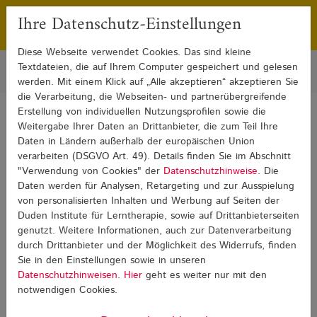
Ihre Datenschutz-Einstellungen
Franchising
Presse
Diese Webseite verwendet Cookies. Das sind kleine
Textdateien, die auf Ihrem Computer gespeichert und gelesen
werden. Mit einem Klick auf „Alle akzeptieren“ akzeptieren Sie
die Verarbeitung, die Webseiten- und partnerübergreifende
Erstellung von individuellen Nutzungsprofilen sowie die
Sie sind hier:
Weitergabe Ihrer Daten an Drittanbieter, die zum Teil Ihre
Blog
Lese-Rechtschreib-Schwäche
Lese-Rechtschreib-Schwäche Detail
Daten in Ländern außerhalb der europäischen Union
verarbeiten (DSGVO Art. 49). Details finden Sie im Abschnitt
"Verwendung von Cookies" der
Datenschutzhinweise
. Die
Lese-Rechtschreib-Schwäche
Daten werden für Analysen, Retargeting und zur Ausspielung
von personalisierten Inhalten und Werbung auf Seiten der
Duden Institute für Lerntherapie, sowie auf Drittanbieterseiten
genutzt. Weitere Informationen, auch zur Datenverarbeitung
durch Drittanbieter und der Möglichkeit des Widerrufs, finden
Sie in den Einstellungen sowie in unseren
Datenschutzhinweisen
.
Hier
geht es weiter nur mit den
notwendigen Cookies.