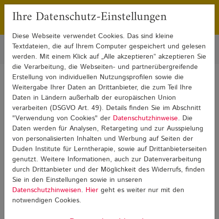
Ihre Datenschutz-Einstellungen
Franchising
Presse
Diese Webseite verwendet Cookies. Das sind kleine
Textdateien, die auf Ihrem Computer gespeichert und gelesen
werden. Mit einem Klick auf „Alle akzeptieren“ akzeptieren Sie
die Verarbeitung, die Webseiten- und partnerübergreifende
Erstellung von individuellen Nutzungsprofilen sowie die
Sie sind hier:
Weitergabe Ihrer Daten an Drittanbieter, die zum Teil Ihre
Blog
Lese-Rechtschreib-Schwäche
Lese-Rechtschreib-Schwäche Detail
Daten in Ländern außerhalb der europäischen Union
verarbeiten (DSGVO Art. 49). Details finden Sie im Abschnitt
"Verwendung von Cookies" der
Datenschutzhinweise
. Die
Lese-Rechtschreib-Schwäche
Daten werden für Analysen, Retargeting und zur Ausspielung
von personalisierten Inhalten und Werbung auf Seiten der
Duden Institute für Lerntherapie, sowie auf Drittanbieterseiten
genutzt. Weitere Informationen, auch zur Datenverarbeitung
durch Drittanbieter und der Möglichkeit des Widerrufs, finden
Sie in den Einstellungen sowie in unseren
Datenschutzhinweisen
.
Hier
geht es weiter nur mit den
notwendigen Cookies.