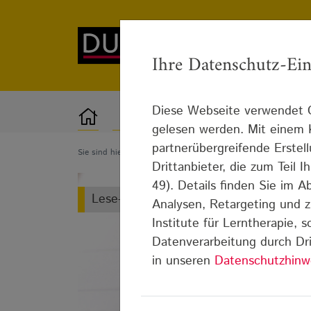
Ihre Datenschutz-Ein
Diese Webseite verwendet C
Lerntherapie
Standorte
gelesen werden. Mit einem K
partnerübergreifende Erstel
Sie sind hier:
Blog
Lese-Rechtschreib-Schwäche
Lese-R
Drittanbieter, die zum Teil
49). Details finden Sie im 
Lese-Rechtschreib-Schwäche
Analysen, Retargeting und z
Institute für Lerntherapie, 
Datenverarbeitung durch Dri
in unseren
Datenschutzhinw