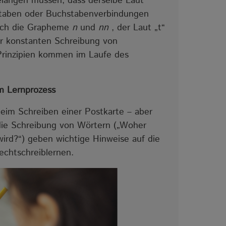
gelangen müssen, dass derselbe Laut
hstaben oder Buchstabenverbindungen
durch die Grapheme
n
und
nn
, der Laut „t“
ur konstanten Schreibung von
rinzipien kommen im Laufe des
m Lernprozess
beim Schreiben einer Postkarte – aber
ie Schreibung von Wörtern („Woher
ird?“) geben wichtige Hinweise auf die
echtschreiblernen.