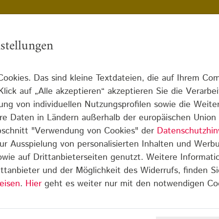
stellungen
ookies. Das sind kleine Textdateien, die auf Ihrem Co
Infothek
Blog
Über uns
Karriere
lick auf „Alle akzeptieren“ akzeptieren Sie die Verarbe
lung von individuellen Nutzungsprofilen sowie die Weite
echtschreib-Schwäche Detail
 Ihre Daten in Ländern außerhalb der europäischen Unio
Abschnitt "Verwendung von Cookies" der
Datenschutzhin
ur Ausspielung von personalisierten Inhalten und Werb
sowie auf Drittanbieterseiten genutzt. Weitere Informati
ttanbieter und der Möglichkeit des Widerrufs, finden Si
eisen
.
Hier
geht es weiter nur mit den notwendigen Co