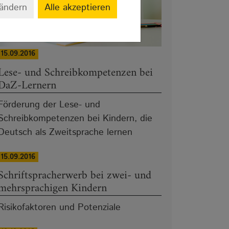
 ändern
Alle akzeptieren
15.09.2016
Lese- und Schreibkompetenzen bei
DaZ-Lernern
Förderung der Lese- und
Schreibkompetenzen bei Kindern, die
Deutsch als Zweitsprache lernen
15.09.2016
Schriftspracherwerb bei zwei- und
mehrsprachigen Kindern
Risikofaktoren und Potenziale