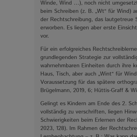
Winde, Wind …), noch nicht umgesetzt
beim Schreiben (z. B. „Wt“ für Wind) a
der Rechtschreibung, das lautgetreue S
erworben. Es liegen aber erste Einsic
vor.
Für ein erfolgreiches Rechtschreiblern
grundlegenden Strategie zur vollständig
wahrnehmbaren Einheiten durch ihre ko
Haus, Tisch, aber auch „Wint“ für Wind 
Voraussetzung für das spätere orthogr
Brügelmann, 2019, 6; Hüttis-Graff & Wir
Gelingt es Kindern am Ende des 2. Sch
vollständig zu verschriften, liegen Hi
Schwierigkeiten beim Erlernen der Re
2023, 128). Im Rahmen der Rechtschre
Lernbeobachtung – z. B.: Was kann da