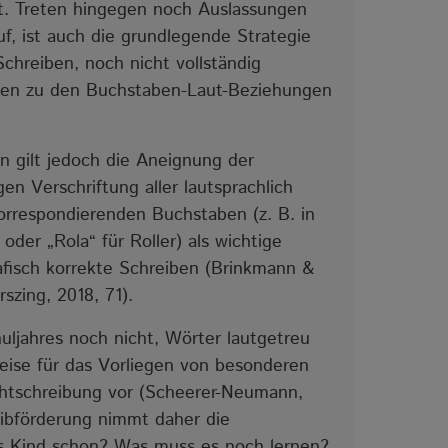
. Treten hingegen noch Auslassungen
uf, ist auch die grundlegende Strategie
chreiben, noch nicht vollständig
hten zu den Buchstaben-Laut-Beziehungen
en gilt jedoch die Aneignung der
en Verschriftung aller lautsprachlich
rrespondierenden Buchstaben (z. B. in
oder „Rola“ für Roller) als wichtige
afisch korrekte Schreiben (Brinkmann &
szing, 2018, 71).
uljahres noch nicht, Wörter lautgetreu
nweise für das Vorliegen von besonderen
chtschreibung vor (Scheerer-Neumann,
ibförderung nimmt daher die
s Kind schon? Was muss es noch lernen?