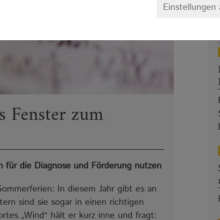
Einstellungen
ls Fenster zum
 für die Diagnose und Förderung nutzen
Sommerferien: In diesem Jahr gibt es an
rn sind sie sogar in einen richtigen
tes „Wind“ hält er kurz inne und fragt: