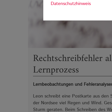
Datenschutzhinweis
Rechtschreibfehler a
Lernprozess
Lernbeobachtungen und Fehleranalysen
Leon schreibt eine Postkarte aus den 
der Nordsee viel Regen und Wind. Geste
Sturm geraten. Beim Schreiben des Wor