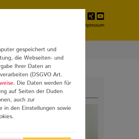
Franchising
Presse
Kontakt
Impressum
mputer gespeichert und
itung, die Webseiten- und
rgabe Ihrer Daten an
n verarbeiten (DSGVO Art.
weise
. Die Daten werden für
Meist gelesen
ung auf Seiten der Duden
onen, auch zur
e in den Einstellungen sowie
okies.