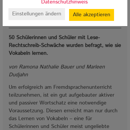
„Und wie lernst du
Datenschutzhinweis
Einstellungen ändern
Alle akzeptieren
Vokabeln?“
50 Schülerinnen und Schüler mit Lese-
Rechtschreib-Schwäche wurden befragt, wie sie
Vokabeln lernen.
von Ramona Nathalie Bauer und Marleen
Dudjahn
Um erfolgreich am Fremdsprachenunterricht
teilzunehmen, ist ein gut aufgebauter aktiver
und passiver Wortschatz eine notwendige
Voraussetzung. Diesen erreicht man nur durch
das Lernen von Vokabeln – eine für
Schülerinnen und Schüler meist ungeliebte