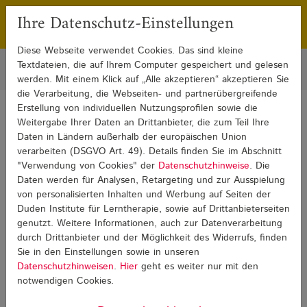
Ihre Datenschutz-Einstellungen
Franchising
Presse
Diese Webseite verwendet Cookies. Das sind kleine
Textdateien, die auf Ihrem Computer gespeichert und gelesen
werden. Mit einem Klick auf „Alle akzeptieren“ akzeptieren Sie
die Verarbeitung, die Webseiten- und partnerübergreifende
Erstellung von individuellen Nutzungsprofilen sowie die
Sie sind hier:
Weitergabe Ihrer Daten an Drittanbieter, die zum Teil Ihre
Blog
Weiterbildung und Beruf
Weiterbildung und Beruf Detail
Daten in Ländern außerhalb der europäischen Union
verarbeiten (DSGVO Art. 49). Details finden Sie im Abschnitt
"Verwendung von Cookies" der
Datenschutzhinweise
. Die
Weiterbildung und Beruf
Daten werden für Analysen, Retargeting und zur Ausspielung
von personalisierten Inhalten und Werbung auf Seiten der
Duden Institute für Lerntherapie, sowie auf Drittanbieterseiten
genutzt. Weitere Informationen, auch zur Datenverarbeitung
durch Drittanbieter und der Möglichkeit des Widerrufs, finden
Sie in den Einstellungen sowie in unseren
Datenschutzhinweisen
.
Hier
geht es weiter nur mit den
notwendigen Cookies.