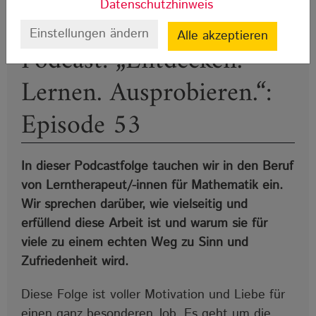
Datenschutzhinweis
Einstellungen ändern
Alle akzeptieren
Podcast: „Entdecken.
Lernen. Ausprobieren.“:
Episode 53
In dieser Podcastfolge tauchen wir in den Beruf
von Lerntherapeut/-innen für Mathematik ein.
Wir sprechen darüber, wie vielseitig und
erfüllend diese Arbeit ist und warum sie für
viele zu einem echten Weg zu Sinn und
Zufriedenheit wird.
Diese Folge ist voller Motivation und Liebe für
einen ganz besonderen Job. Es geht um die