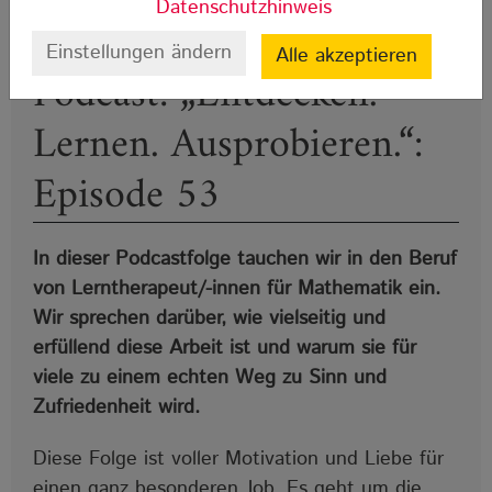
Datenschutzhinweis
Einstellungen ändern
Alle akzeptieren
Podcast: „Entdecken.
Lernen. Ausprobieren.“:
Episode 53
In dieser Podcastfolge tauchen wir in den Beruf
von Lerntherapeut/-innen für Mathematik ein.
Wir sprechen darüber, wie vielseitig und
erfüllend diese Arbeit ist und warum sie für
viele zu einem echten Weg zu Sinn und
Zufriedenheit wird.
Diese Folge ist voller Motivation und Liebe für
einen ganz besonderen Job. Es geht um die