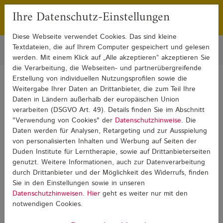
Ihre Datenschutz-Einstellungen
Franchising
Presse
Diese Webseite verwendet Cookies. Das sind kleine
Textdateien, die auf Ihrem Computer gespeichert und gelesen
werden. Mit einem Klick auf „Alle akzeptieren“ akzeptieren Sie
die Verarbeitung, die Webseiten- und partnerübergreifende
Erstellung von individuellen Nutzungsprofilen sowie die
Sie sind hier:
Weitergabe Ihrer Daten an Drittanbieter, die zum Teil Ihre
Blog
Weiterbildung und Beruf
Weiterbildung und Beruf Detail
Daten in Ländern außerhalb der europäischen Union
verarbeiten (DSGVO Art. 49). Details finden Sie im Abschnitt
"Verwendung von Cookies" der
Datenschutzhinweise
. Die
Weiterbildung und Beruf
Daten werden für Analysen, Retargeting und zur Ausspielung
von personalisierten Inhalten und Werbung auf Seiten der
Duden Institute für Lerntherapie, sowie auf Drittanbieterseiten
genutzt. Weitere Informationen, auch zur Datenverarbeitung
durch Drittanbieter und der Möglichkeit des Widerrufs, finden
Sie in den Einstellungen sowie in unseren
Datenschutzhinweisen
.
Hier
geht es weiter nur mit den
notwendigen Cookies.